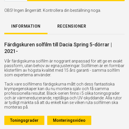
OBS! Ingen ångerrätt. Kontrollera din beställning noga.
INFORMATION
RECENSIONER
Färdigskuren solfilm till Dacia Spring 5-dörrar |
2021-
Vår färdigskurna solfilm är noggrant anpassad för att ge en exakt
passform, utan behov av egna justeringar. Solfilmen är en formbar
klisterfilm av högsta kvalitet med 15 års garanti - samma solfilm
som experterna använder.
Tack vare solfilmens färdigskurna mått och dess fantastiska
krympegenskaper kan du nu montera själv och få samma
professionella resultat. Black-serien finns i 5 olika toningsgrader
och är värmereducerande, reptåliga och UV-skyddande. Alla rutor
är tydligt märkta så att du enkelt kan se vilken ruta solfilmen ska
monteras på.
Toningsgrader
Monteringsvideo