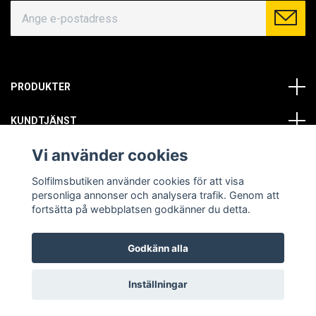
PRODUKTER
KUNDTJÄNST
Vi använder cookies
OM OSS
Solfilmsbutiken använder cookies för att visa
SOCIALA MEDIER
personliga annonser och analysera trafik. Genom att
fortsätta på webbplatsen godkänner du detta.
Godkänn alla
© Copyright 2026 Solfilmsbutiken. All rights reserved.
Inställningar