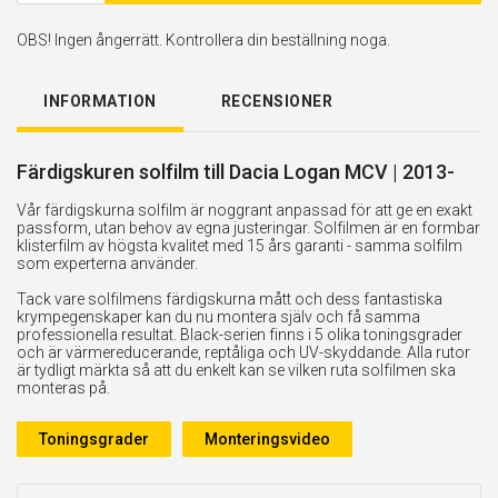
OBS! Ingen ångerrätt. Kontrollera din beställning noga.
INFORMATION
RECENSIONER
Färdigskuren solfilm till Dacia Logan MCV | 2013-
Vår färdigskurna solfilm är noggrant anpassad för att ge en exakt
passform, utan behov av egna justeringar. Solfilmen är en formbar
klisterfilm av högsta kvalitet med 15 års garanti - samma solfilm
som experterna använder.
Tack vare solfilmens färdigskurna mått och dess fantastiska
krympegenskaper kan du nu montera själv och få samma
professionella resultat. Black-serien finns i 5 olika toningsgrader
och är värmereducerande, reptåliga och UV-skyddande. Alla rutor
är tydligt märkta så att du enkelt kan se vilken ruta solfilmen ska
monteras på.
Toningsgrader
Monteringsvideo