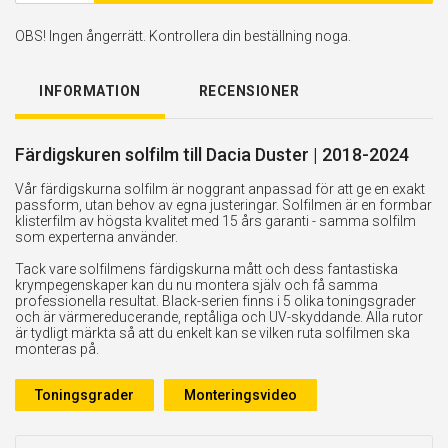
OBS! Ingen ångerrätt. Kontrollera din beställning noga.
INFORMATION
RECENSIONER
Färdigskuren solfilm till Dacia Duster | 2018-2024
Vår färdigskurna solfilm är noggrant anpassad för att ge en exakt
passform, utan behov av egna justeringar. Solfilmen är en formbar
klisterfilm av högsta kvalitet med 15 års garanti - samma solfilm
som experterna använder.
Tack vare solfilmens färdigskurna mått och dess fantastiska
krympegenskaper kan du nu montera själv och få samma
professionella resultat. Black-serien finns i 5 olika toningsgrader
och är värmereducerande, reptåliga och UV-skyddande. Alla rutor
är tydligt märkta så att du enkelt kan se vilken ruta solfilmen ska
monteras på.
Toningsgrader
Monteringsvideo