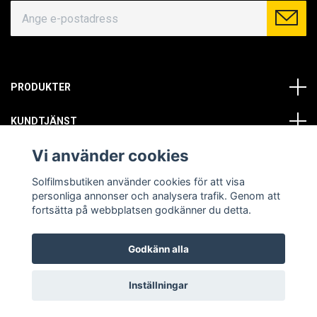
PRODUKTER
KUNDTJÄNST
Vi använder cookies
OM OSS
Solfilmsbutiken använder cookies för att visa
SOCIALA MEDIER
personliga annonser och analysera trafik. Genom att
fortsätta på webbplatsen godkänner du detta.
Godkänn alla
© Copyright 2026 Solfilmsbutiken. All rights reserved.
Inställningar