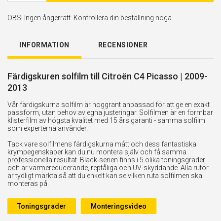
OBS! Ingen ångerrätt. Kontrollera din beställning noga.
INFORMATION
RECENSIONER
Färdigskuren solfilm till Citroën C4 Picasso | 2009-
2013
Vår färdigskurna solfilm är noggrant anpassad för att ge en exakt
passform, utan behov av egna justeringar. Solfilmen är en formbar
klisterfilm av högsta kvalitet med 15 års garanti - samma solfilm
som experterna använder.
Tack vare solfilmens färdigskurna mått och dess fantastiska
krympegenskaper kan du nu montera själv och få samma
professionella resultat. Black-serien finns i 5 olika toningsgrader
och är värmereducerande, reptåliga och UV-skyddande. Alla rutor
är tydligt märkta så att du enkelt kan se vilken ruta solfilmen ska
monteras på.
Toningsgrader
Monteringsvideo