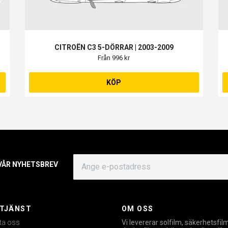
CITROËN C3 5-DÖRRAR | 2003-2009
Från 996 kr
KÖP
 VÅR NYHETSBREV
TJÄNST
OM OSS
ta oss
Vi levererar solfilm, säkerhetsfil