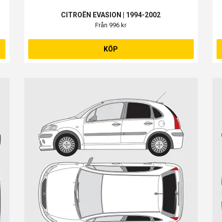
CITROËN EVASION | 1994-2002
Från 996 kr
KÖP