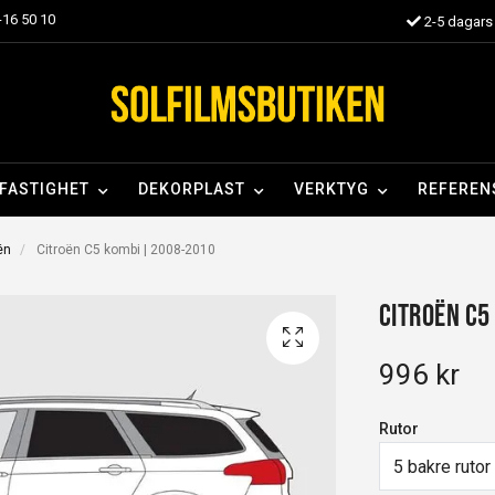
16 50 10
2-5 dagars 
FASTIGHET
DEKORPLAST
VERKTYG
REFEREN
oën
Citroën C5 kombi | 2008-2010
Citroën C5
996 kr
Rutor
5 bakre rutor