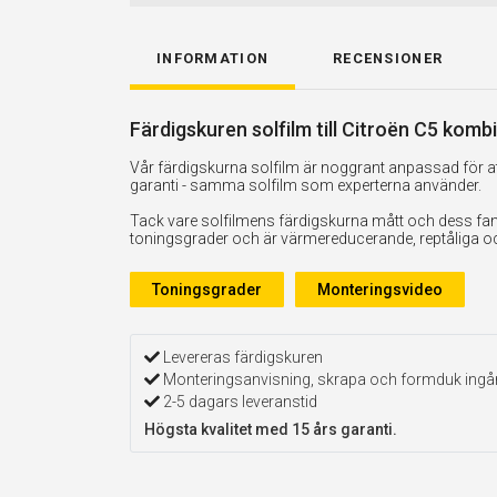
INFORMATION
RECENSIONER
Färdigskuren solfilm till Citroën C5 komb
Vår färdigskurna solfilm är noggrant anpassad för att
garanti - samma solfilm som experterna använder.
Tack vare solfilmens färdigskurna mått och dess fan
toningsgrader och är värmereducerande, reptåliga och 
Toningsgrader
Monteringsvideo
Levereras färdigskuren
Monteringsanvisning, skrapa och formduk ingå
2-5 dagars leveranstid
Högsta kvalitet med 15 års garanti.