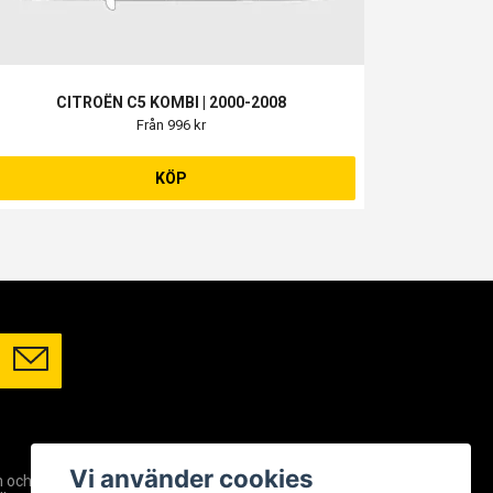
CITROËN C5 KOMBI | 2000-2008
Från 996 kr
KÖP
SOCIALA MEDIER
Vi använder cookies
m och
Facebook