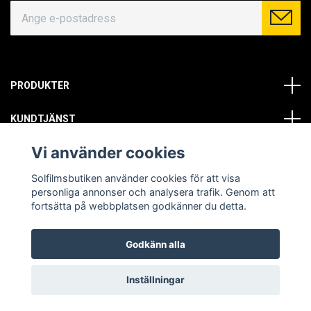
PRODUKTER
KUNDTJÄNST
Vi använder cookies
OM OSS
Solfilmsbutiken använder cookies för att visa
SOCIALA MEDIER
personliga annonser och analysera trafik. Genom att
fortsätta på webbplatsen godkänner du detta.
Godkänn alla
© Copyright 2026 Solfilmsbutiken. All rights reserved.
Inställningar