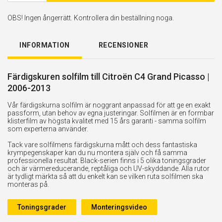
OBS! Ingen ångerrätt. Kontrollera din beställning noga.
INFORMATION
RECENSIONER
Färdigskuren solfilm till Citroën C4 Grand Picasso |
2006-2013
Vår färdigskurna solfilm är noggrant anpassad för att ge en exakt
passform, utan behov av egna justeringar. Solfilmen är en formbar
klisterfilm av högsta kvalitet med 15 års garanti - samma solfilm
som experterna använder.
Tack vare solfilmens färdigskurna mått och dess fantastiska
krympegenskaper kan du nu montera själv och få samma
professionella resultat. Black-serien finns i 5 olika toningsgrader
och är värmereducerande, reptåliga och UV-skyddande. Alla rutor
är tydligt märkta så att du enkelt kan se vilken ruta solfilmen ska
monteras på.
Toningsgrader
Monteringsvideo