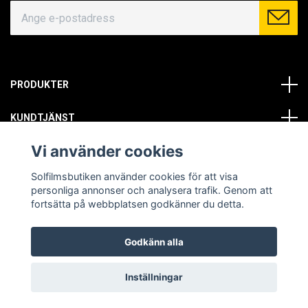
PRODUKTER
KUNDTJÄNST
Vi använder cookies
OM OSS
Solfilmsbutiken använder cookies för att visa
SOCIALA MEDIER
personliga annonser och analysera trafik. Genom att
fortsätta på webbplatsen godkänner du detta.
Godkänn alla
© Copyright 2026 Solfilmsbutiken. All rights reserved.
Inställningar