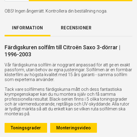
OBS! Ingen ångerrätt. Kontrollera din beställning noga.
INFORMATION
RECENSIONER
Färdigskuren solfilm till Citroën Saxo 3-dörrar |
1996-2003
Vår färdigskurna solfilm är noggrant anpassad för att ge en exakt
passform, utan behov av egna justeringar. Solfilmen är en formbar
klisterfilm av högsta kvalitet med 15 års garanti - samma solfilm
som experterna använder.
Tack vare solfilmens färdigskurna mått och dess fantastiska
krympegenskaper kan du nu montera själv och få samma
professionella resultat. Black-serien finns i 5 olika toningsgrader
och är värmereducerande, reptåliga och UV-skyddande. Alla rutor
är tydligt märkta så att du enkelt kan se vilken ruta solfilmen ska
monteras på.
Toningsgrader
Monteringsvideo