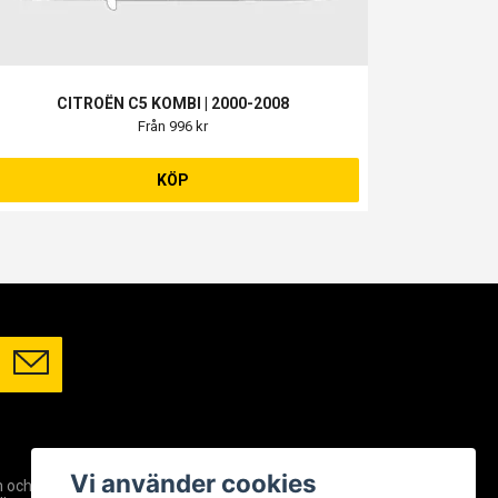
CITROËN C5 KOMBI | 2000-2008
Från 996 kr
KÖP
SOCIALA MEDIER
Vi använder cookies
m och
Facebook