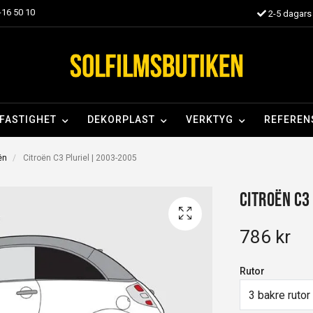
16 50 10
2-5 dagars 
FASTIGHET
DEKORPLAST
VERKTYG
REFEREN
oën
Citroën C3 Pluriel | 2003-2005
Citroën C3
786 kr
Rutor
3 bakre rutor