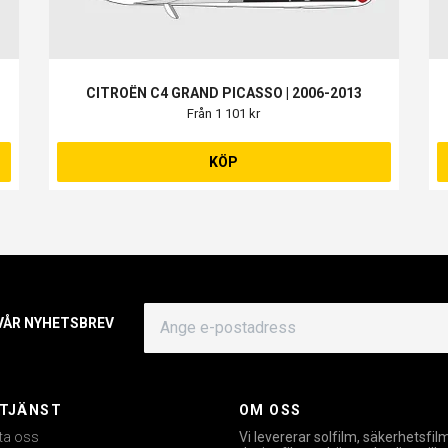
CITROËN C4 GRAND PICASSO | 2006-2013
Från 1 101 kr
KÖP
 VÅR NYHETSBREV
TJÄNST
OM OSS
ta oss
Vi levererar solfilm, säkerhetsfil