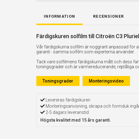
INFORMATION
RECENSIONER
Färdigskuren solfilm till Citroën C3 Pluri
Vår färdigskurna solfilm är noggrant anpassad för att
garanti - samma solfilm som experterna använder.
Tack vare solfilmens färdigskurna mått och dess fan
toningsgrader och är värmereducerande, reptåliga och 
Toningsgrader
Monteringsvideo
Levereras färdigskuren
Monteringsanvisning, skrapa och formduk ingå
2-5 dagars leveranstid
Högsta kvalitet med 15 års garanti.