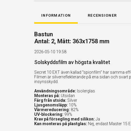
INFORMATION
RECENSIONER
Bastun
Antal: 2, Mått: 363x1758 mm
2026-05-10 19:58
Solskyddsfilm av högsta kvalitet
Secret 10 EXT även kallad ”spionfilm” har samma effe
Filmen är silverreflekterande på ena sidan och svart 
insynsskydd.
Användningsområde:
Isolerglas
Monteras på:
Utsidan
Färg från utsida:
Silver
Ljusgenomsläpp:
10%
Värmereducering:
82%
UV-blockering:
99%
Krav på försegling med silikon:
Ja
Kan monteras på plastglas:
Nej, endast Master 15 