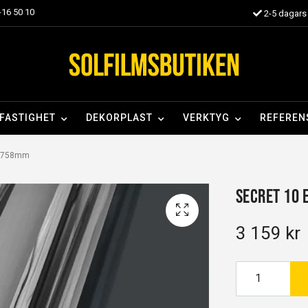
16 50 10
2-5 dagars 
FASTIGHET
DEKORPLAST
VERKTYG
REFEREN
x 1758mm
Secret 10 
3 159 kr