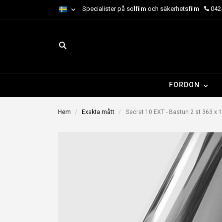
Specialister på solfilm och säkerhetsfilm
042-
FORDON
Hem
Exakta mått
Secret 10 EXT - Bastun 2 st 363 