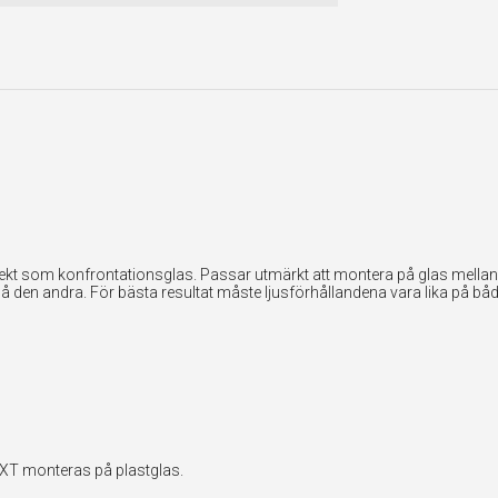
kt som konfrontationsglas. Passar utmärkt att montera på glas mellan t
på den andra. För bästa resultat måste ljusförhållandena vara lika på båd
EXT monteras på plastglas.