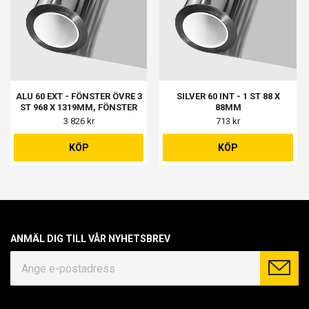
ALU 60 EXT - FÖNSTER ÖVRE 3
SILVER 60 INT - 1 ST 88 X
ST 968 X 1319MM, FÖNSTER
88MM
NEDRE 3 ST 968 X 486MM,
3 826 kr
713 kr
DÖRR ÖVRE 1 ST 773 X
1268MM, DÖRR NEDRE 1 ST
KÖP
KÖP
773 X 563MM
ANMÄL DIG TILL VÅR NYHETSBREV