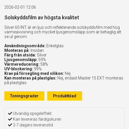
2026-02-01 12:06
Solskyddsfilm av högsta kvalitet
Silver 60 INT är en ljus och reflekterande solskyddsfilm med hög
värmeavvisning och mycket ljusgenomsläpp som är behaglig att
se ut genom.
Användningsområde:
Enkelglas
Monteras på:
Insidan
Färg från utsida:
Silver
Ljusgenomsläpp:
59%
Värmereducering:
58%
UV-blockering:
99%
Krav på försegling med silikon:
Nej
Kan monteras på plastglas:
Nej, endast Master 15 EXT monteras
på plastglas.
Toningsgrader
Produktblad
Utvändig spegeleffekt
Kan levereras färdigskuren
2-7 dagars leveranstid