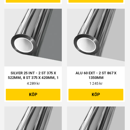
SILVER 25 INT - 2 ST 375 X
ALU 60 EXT - 2 ST 867 X
522MM, 8 ST 375 X 420MM, 1
1350MM
ST 675 X 395MM, 3 ST 675 X
4 289 kr
1 245 kr
390MM
KÖP
KÖP