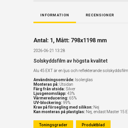
INFORMATION
RECENSIONER
Antal: 1, Mått: 798x1198 mm
2026-06-21 13:28
Solskyddsfilm av högsta kvalitet
Alu 45 EXT är en ljus och reflekterande solskyddsf
Användningsområde:
Isolerglas
Monteras på:
Utsidan
Färg från utsida:
Silver
Ljusgenomsläpp:
43%
Värmereducering:
65%
UV-blockering:
99%
Krav på försegling med silikon:
Nej
Kan monteras på plastglas:
Nej, endast Master 15 
Toningsgrader
Produktblad