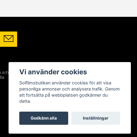
SOCIALA MEDIER
Vi använder cookies
m och
Facebook
lla
Instagram
Solfilmsbutiken använder cookies för att visa
YouTube
personliga annonser och analysera trafik. Genom
att fortsätta på webbplatsen godkänner du
detta.
Godkänn alla
Inställningar