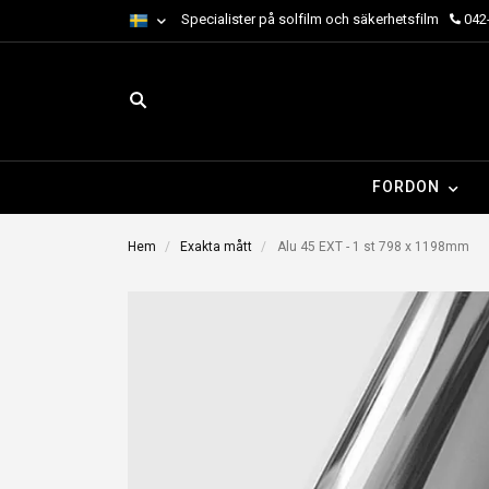
Specialister på solfilm och säkerhetsfilm
042-
FORDON
Hem
Exakta mått
Alu 45 EXT - 1 st 798 x 1198mm