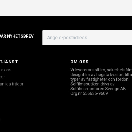
 VÅR NYHETSBREV
TJÄNST
OM OSS
ta oss
Vi levererar solfilm, säkerhetsfil
designfilm av högsta kvalitet till a
kor
typer av fastigheter och fordon.
anliga frågor
Solfilmsbutiken drivs av
Solfilmsmontören Sverige AB.
Org.nr 556635-9609
.