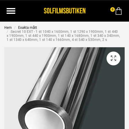
0
Hem
Exakta mått
Secret 10 EXT - 1 st 1040 x 1600mm, 1 st 1290 x 1900mm, 1 st 440
x 1900mm, 1 st 440 x 1900mm, 1 st 140 x 1680mm, 1 st 340 x 340mm,
1 st 1340 x 640mm, 1 st 140 x 1660mm, 4 st 540 x 530mm, 2 s