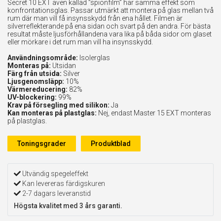
Secret 10 EXT även kallad ”spionfilm” har samma effekt som
konfrontationsglas. Passar utmärkt att montera på glas mellan två
rum där man vill få insynsskydd från ena hållet. Filmen är
silverreflekterande på ena sidan och svart på den andra. För bästa
resultat måste ljusförhållandena vara lika på båda sidor om glaset
eller mörkare i det rum man vill ha insynsskydd.
Användningsområde:
Isolerglas
Monteras på:
Utsidan
Färg från utsida:
Silver
Ljusgenomsläpp:
10%
Värmereducering:
82%
UV-blockering:
99%
Krav på försegling med silikon:
Ja
Kan monteras på plastglas:
Nej, endast Master 15 EXT monteras
på plastglas.
Toningsgrader
Produktblad
Utvändig spegeleffekt
Kan levereras färdigskuren
2-7 dagars leveranstid
Högsta kvalitet med 3 års garanti.