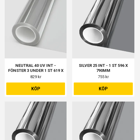
NEUTRAL 40 UV INT -
SILVER 25 INT - 1 ST 596 X
FÖNSTER 3 UNDER 1 ST 619 X
790MM
309MM
829 kr
755 kr
KÖP
KÖP