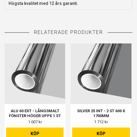
Högsta kvalitet med 12 års garanti.
ALU 60 EXT - LÅNGSMALT
SILVER 25 INT - 2 ST 600 X
FÖNSTER HÖGER UPPE 1 ST
1700MM
370 X 1540MM
1 007 kr
1 712 kr
KÖP
KÖP