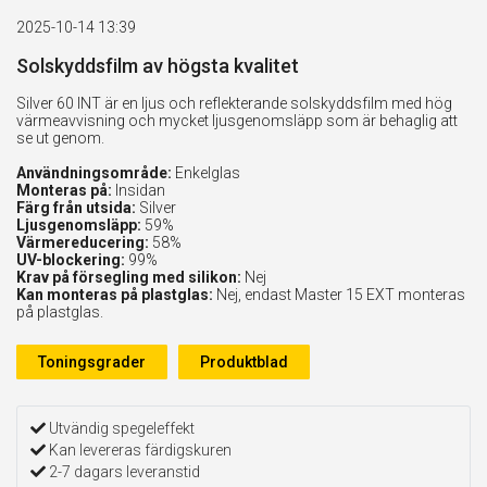
2025-10-14 13:39
Solskyddsfilm av högsta kvalitet
Silver 60 INT är en ljus och reflekterande solskyddsfilm med hög
värmeavvisning och mycket ljusgenomsläpp som är behaglig att
se ut genom.
Användningsområde:
Enkelglas
Monteras på:
Insidan
Färg från utsida:
Silver
Ljusgenomsläpp:
59%
Värmereducering:
58%
UV-blockering:
99%
Krav på försegling med silikon:
Nej
Kan monteras på plastglas:
Nej, endast Master 15 EXT monteras
på plastglas.
Toningsgrader
Produktblad
Utvändig spegeleffekt
Kan levereras färdigskuren
2-7 dagars leveranstid