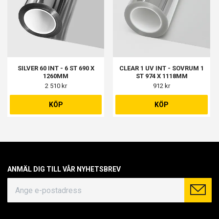
SILVER 60 INT - 6 ST 690 X
CLEAR 1 UV INT - SOVRUM 1
1260MM
ST 974 X 1118MM
2 510 kr
912 kr
KÖP
KÖP
ANMÄL DIG TILL VÅR NYHETSBREV