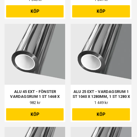
KÖP
KÖP
ALU 45 EXT - FÖNSTER
ALU 25 EXT - VARDAGSRUM 1
VARDAGSRUM 1 ST 1468 X
ST 1040 X 1280MM, 1 ST 1280 X
1468MM
1280MM
982 kr
1 449 kr
KÖP
KÖP