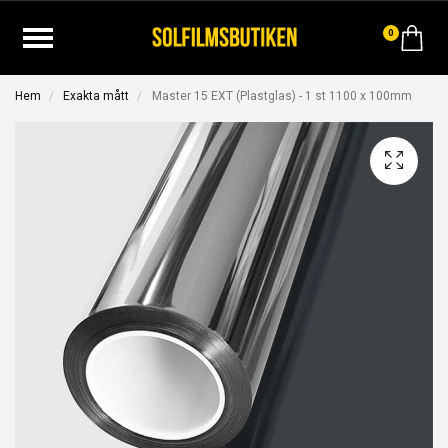
0
Hem
Exakta mått
Master 15 EXT (Plastglas) - 1 st 1100 x 100mm