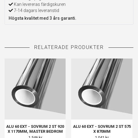
Kan levereras färdigskuren
7-14 dagars leveranstid
Högsta kvalitet med 3 års garanti.
ALU 60 EXT - SOVRUM 2 ST 920
ALU 60 EXT - SOVRUM 2 ST 575
X 1170MM, MASTER BEDROM
X 870MM
1 ST 1370 X 270MM
1 546 kr
1 041 kr