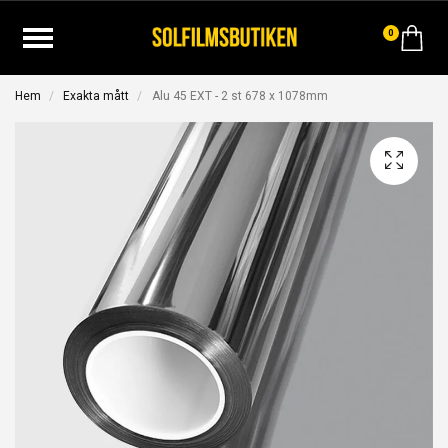
0
Hem
Exakta mått
Alu 45 EXT - 2 st 678 x 1078mm