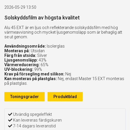
2026-05-29 13:50
Solskyddsfilm av högsta kvalitet
Alu 45 EXT är en ljus och reflekterande solskyddsfilm med hög
värmeavvisning och mycket ljusgenomsläpp som är behaglig att
se ut genom.
Användningsområde:
Isolerglas
Monteras på:
Utsidan
Färg från utsida:
Silver
Ljusgenomsläpp:
43%
Värmereducering:
65%
UV-blockering:
99%
Krav på försegling med silikon:
Nej
Kan monteras på plastglas:
Nej, endast Master 15 EXT monteras
på plastglas.
Toningsgrader
Produktblad
Utvändig spegeleffekt
Kan levereras färdigskuren
7-14 dagars leveranstid