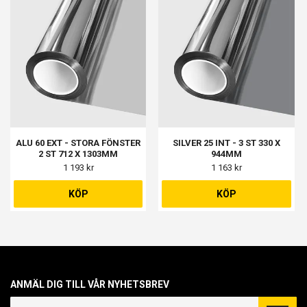
ALU 60 EXT - STORA FÖNSTER
SILVER 25 INT - 3 ST 330 X
2 ST 712 X 1303MM
944MM
1 193 kr
1 163 kr
KÖP
KÖP
ANMÄL DIG TILL VÅR NYHETSBREV