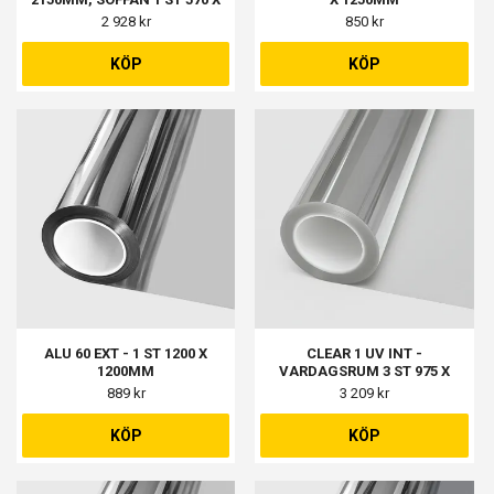
1770MM
2 928 kr
850 kr
KÖP
KÖP
ALU 60 EXT - 1 ST 1200 X
CLEAR 1 UV INT -
1200MM
VARDAGSRUM 3 ST 975 X
1980MM
889 kr
3 209 kr
KÖP
KÖP