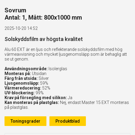
Sovrum
Antal: 1, Mått: 800x1000 mm
2025-10-20 14:52
Solskyddsfilm av högsta kvalitet
Alu 60 EXT är en ljus och reflekterande solskyddsfilm med hög
värmeavvisning och mycket ljusgenomsläpp som är behaglig att
se ut genom.
Användningsområde:
Isolerglas
Monteras på:
Utsidan
Färg från utsida:
Silver
Ljusgenomsläpp:
59%
Värmereducering:
52%
UV-blockering:
99%
Krav på försegling med silikon:
Ja
Kan monteras på plastglas:
Nej, endast Master 15 EXT monteras
på plastglas.
Toningsgrader
Produktblad