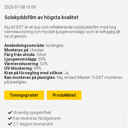
2025-07-08 10:09
Solskyddsfilm av högsta kvalitet
Alu 60 EXT är en ljus och reflekterande solskyddsfilm med hög
värmeavvisning och mycket ljusgenomsläpp som är behaglig att
se ut genom.
Användningsområde:
Isolerglas
Monteras på:
Utsidan
Färg från utsida:
Silver
Ljusgenomsläpp:
59%
Värmereducering:
52%
UV-blockering:
99%
Krav på försegling med silikon:
Ja
Kan monteras på plastglas:
Nej, endast Master 15 EXT monteras
på plastglas.
Toningsgrader
Produktblad
Utvändig spegeleffekt
Kan levereras färdigskuren
2-7 dagars leveranstid