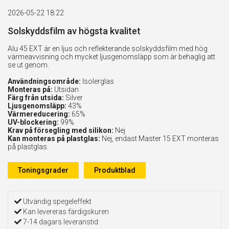
2026-05-22 18:22
Solskyddsfilm av högsta kvalitet
Alu 45 EXT är en ljus och reflekterande solskyddsfilm med hög
värmeavvisning och mycket ljusgenomsläpp som är behaglig att
se ut genom.
Användningsområde:
Isolerglas
Monteras på:
Utsidan
Färg från utsida:
Silver
Ljusgenomsläpp:
43%
Värmereducering:
65%
UV-blockering:
99%
Krav på försegling med silikon:
Nej
Kan monteras på plastglas:
Nej, endast Master 15 EXT monteras
på plastglas.
Toningsgrader
Produktblad
Utvändig spegeleffekt
Kan levereras färdigskuren
7-14 dagars leveranstid