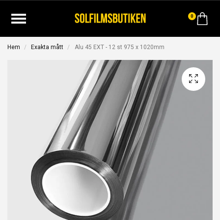
0
Hem
Exakta mått
Alu 45 EXT - 12 st 975 x 1020mm