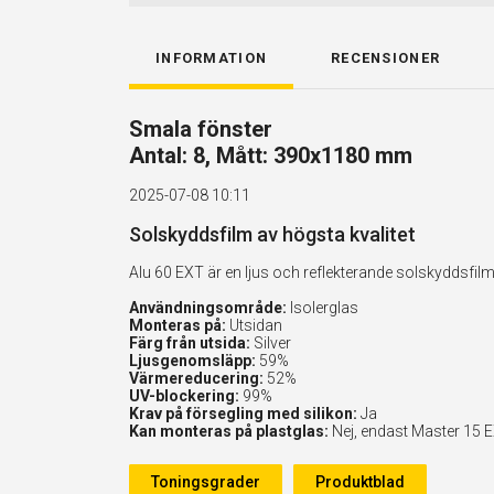
INFORMATION
RECENSIONER
Smala fönster
Antal: 8, Mått: 390x1180 mm
2025-07-08 10:11
Solskyddsfilm av högsta kvalitet
Alu 60 EXT är en ljus och reflekterande solskyddsf
Användningsområde:
Isolerglas
Monteras på:
Utsidan
Färg från utsida:
Silver
Ljusgenomsläpp:
59%
Värmereducering:
52%
UV-blockering:
99%
Krav på försegling med silikon:
Ja
Kan monteras på plastglas:
Nej, endast Master 15 
Toningsgrader
Produktblad