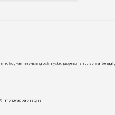
ilm med hög värmeavvisning och mycket ljusgenomsläpp som är behaglig
EXT monteras på plastglas.