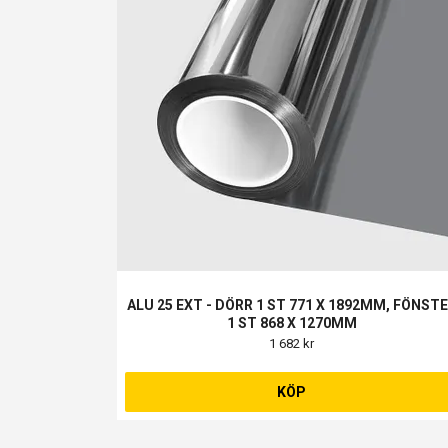
ALU 25 EXT - DÖRR 1 ST 771 X 1892MM, FÖNST
1 ST 868 X 1270MM
1 682 kr
KÖP