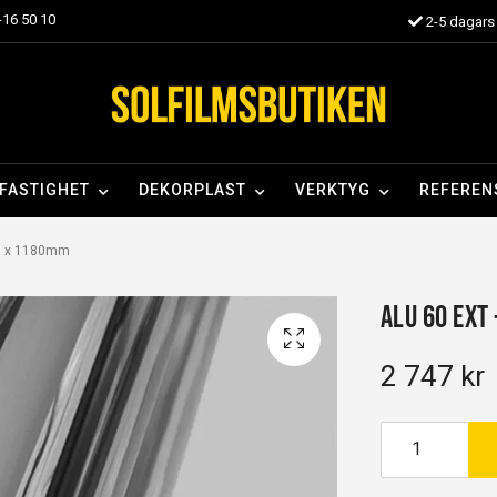
16 50 10
2-5 dagars 
FASTIGHET
DEKORPLAST
VERKTYG
REFEREN
90 x 1180mm
Alu 60 EXT
2 747 kr