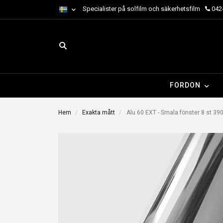
Specialister på solfilm och säkerhetsfilm
042-
FORDON
Hem
Exakta mått
Alu 60 EXT - Smala fönster 8 st 3