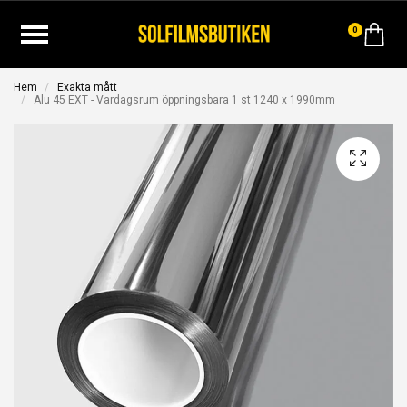
0
Hem
Exakta mått
Alu 45 EXT - Vardagsrum öppningsbara 1 st 1240 x 1990mm