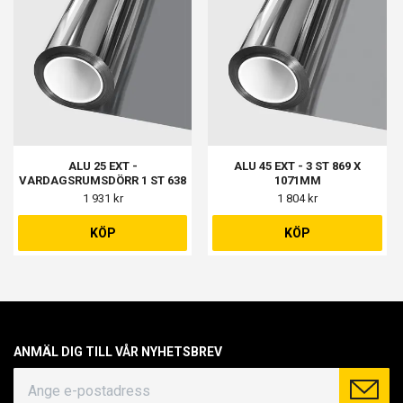
ALU 25 EXT -
ALU 45 EXT - 3 ST 869 X
VARDAGSRUMSDÖRR 1 ST 638
1071MM
X 1058MM,
1 931 kr
1 804 kr
VARDAGSRUMSFÖNSTER 2 ST
1158 X 1258MM
KÖP
KÖP
ANMÄL DIG TILL VÅR NYHETSBREV