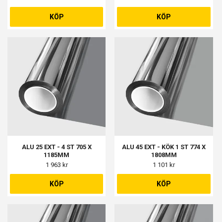
2271MM, VARDAGSRUM
900 X 1500MM
STORA 2 ST 775 X 2731MM
KÖP
KÖP
ALU 25 EXT - 4 ST 705 X
ALU 45 EXT - KÖK 1 ST 774 X
1185MM
1808MM
1 963 kr
1 101 kr
KÖP
KÖP