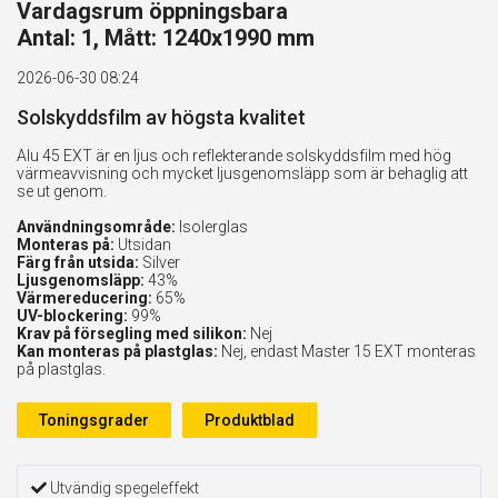
Vardagsrum öppningsbara
Antal: 1, Mått: 1240x1990 mm
2026-06-30 08:24
Solskyddsfilm av högsta kvalitet
Alu 45 EXT är en ljus och reflekterande solskyddsfilm med hög
värmeavvisning och mycket ljusgenomsläpp som är behaglig att
se ut genom.
Användningsområde:
Isolerglas
Monteras på:
Utsidan
Färg från utsida:
Silver
Ljusgenomsläpp:
43%
Värmereducering:
65%
UV-blockering:
99%
Krav på försegling med silikon:
Nej
Kan monteras på plastglas:
Nej, endast Master 15 EXT monteras
på plastglas.
Toningsgrader
Produktblad
Utvändig spegeleffekt