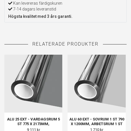
Kan levereras färdigskuren
7-14 dagars leveranstid
Högsta kvalitet med 3 års garanti.
ALU 25 EXT - VARDAGSRUM 5
ALU 60 EXT - SOVRUM 1 ST 790
ST 775 X 2173MM,
X 1200MM, ARBETSRUM 1 ST
VARDAGSRUM SMÅ 2 ST 775 X
890 X 1500MM, TV RUM 1 ST
9 111 kr
1 710 kr