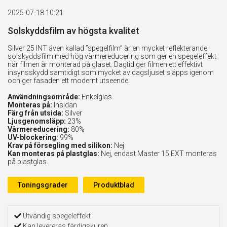
2025-07-18 10:21
Solskyddsfilm av högsta kvalitet
Silver 25 INT även kallad ”spegelfilm” är en mycket reflekterande
solskyddsfilm med hög värmereducering som ger en spegeleffekt
när filmen är monterad på glaset. Dagtid ger filmen ett effektivt
insynsskydd samtidigt som mycket av dagsljuset släpps igenom
och ger fasaden ett modernt utseende.
Användningsområde:
Enkelglas
Monteras på:
Insidan
Färg från utsida:
Silver
Ljusgenomsläpp:
23%
Värmereducering:
80%
UV-blockering:
99%
Krav på försegling med silikon:
Nej
Kan monteras på plastglas:
Nej, endast Master 15 EXT monteras
på plastglas.
Toningsgrader
Produktblad
Utvändig spegeleffekt
Kan levereras färdigskuren