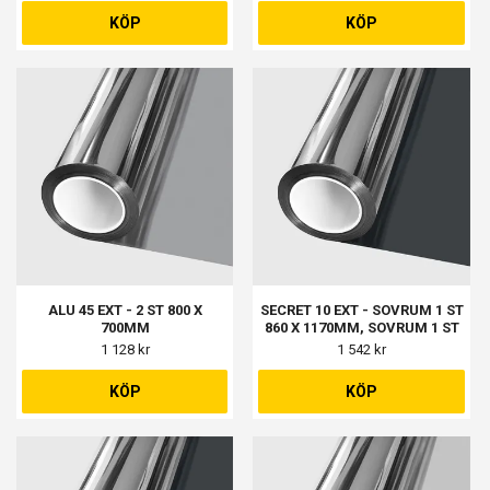
KÖP
KÖP
ALU 45 EXT - 2 ST 800 X
SECRET 10 EXT - SOVRUM 1 ST
700MM
860 X 1170MM, SOVRUM 1 ST
275 X 1170MM
1 128 kr
1 542 kr
KÖP
KÖP