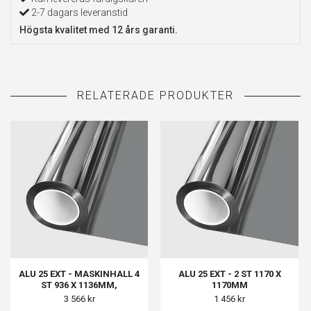
2-7 dagars leveranstid
Högsta kvalitet med 12 års garanti.
ALU 25 EXT - MASKINHALL 4
ALU 25 EXT - 2 ST 1170 X
ST 936 X 1136MM,
1170MM
MASKINHALL MINDRE 3 ST
3 566 kr
1 456 kr
1136 X 736MM