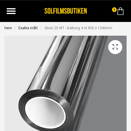
0
Hem
Exakta mått
Silver 25 INT - Balkong 4 st 850 x 1340mm