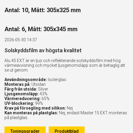
Antal: 10, Mått: 305x325 mm
Antal: 6, Mått: 305x345 mm
2026-05-30 14:37
Solskyddsfilm av högsta kvalitet
Alu 45 EXT är en ljus och reflekterande solskyddsfilm med hög
värmeavvisning och mycket ljusgenomsläpp som är behaglig att
se ut genom.
Användningsområde:
Isolerglas
Monteras på:
Utsidan
Färg från utsida:
Silver
Ljusgenomsläpp:
43%
Värmereducering:
65%
UV-blockering:
99%
Krav på försegling med silikon:
Nej
Kan monteras på plastglas:
Nej, endast Master 15 EXT monteras
på plastglas.
Toningsgrader
Produktblad