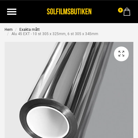
0
Hem
Exakta mått
Alu 45 EXT - 10 st 305 x 325mm, 6 st 305 x 345mm