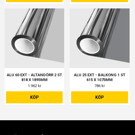
ALU 60 EXT - ALTANDÖRR 2 ST
ALU 25 EXT - BALKONG 1 ST
818 X 1895MM
615 X 1075MM
1 962 kr
786 kr
KÖP
KÖP