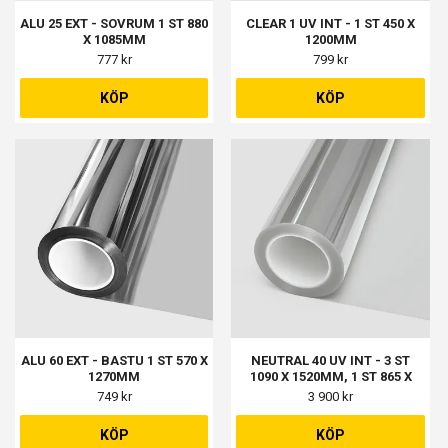
ALU 25 EXT - SOVRUM 1 ST 880
CLEAR 1 UV INT - 1 ST 450 X
X 1085MM
1200MM
777 kr
799 kr
KÖP
KÖP
ALU 60 EXT - BASTU 1 ST 570 X
NEUTRAL 40 UV INT - 3 ST
1270MM
1090 X 1520MM, 1 ST 865 X
2100MM
749 kr
3 900 kr
KÖP
KÖP