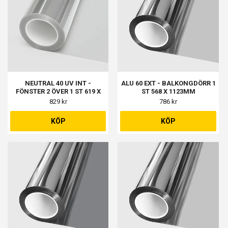
NEUTRAL 40 UV INT -
ALU 60 EXT - BALKONGDÖRR 1
FÖNSTER 2 ÖVER 1 ST 619 X
ST 568 X 1123MM
861MM
829 kr
786 kr
KÖP
KÖP