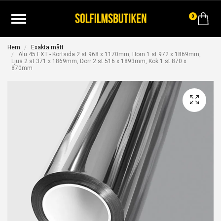
0
Hem
Exakta mått
Alu 45 EXT - Kortsida 2 st 968 x 1170mm, Hörn 1 st 972 x 1869mm,
Ljus 2 st 371 x 1869mm, Dörr 2 st 516 x 1893mm, Kök 1 st 870 x
870mm