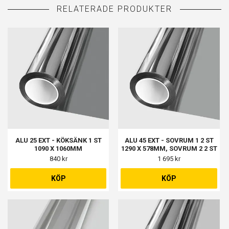
ALU 25 EXT - KÖKSÄNK 1 ST
ALU 45 EXT - SOVRUM 1 2 ST
1090 X 1060MM
1290 X 578MM, SOVRUM 2 2 ST
1215 X 448MM
840 kr
1 695 kr
KÖP
KÖP