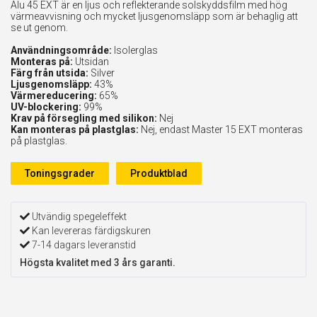
Alu 45 EXT är en ljus och reflekterande solskyddsfilm med hög
värmeavvisning och mycket ljusgenomsläpp som är behaglig att
se ut genom.
Användningsområde:
Isolerglas
Monteras på:
Utsidan
Färg från utsida:
Silver
Ljusgenomsläpp:
43%
Värmereducering:
65%
UV-blockering:
99%
Krav på försegling med silikon:
Nej
Kan monteras på plastglas:
Nej, endast Master 15 EXT monteras
på plastglas.
Toningsgrader
Produktblad
Utvändig spegeleffekt
Kan levereras färdigskuren
7-14 dagars leveranstid
Högsta kvalitet med 3 års garanti.