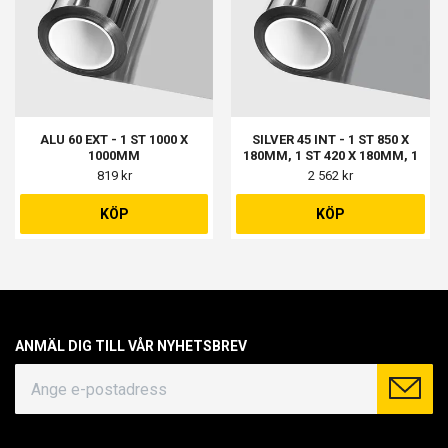
ALU 60 EXT - 1 ST 1000 X
SILVER 45 INT - 1 ST 850 X
1000MM
180MM, 1 ST 420 X 180MM, 1
ST 550 X 180MM, 1 ST 340 X
819 kr
2 562 kr
1800MM, 1 ST 600 X 1800MM
KÖP
KÖP
ANMÄL DIG TILL VÅR NYHETSBREV