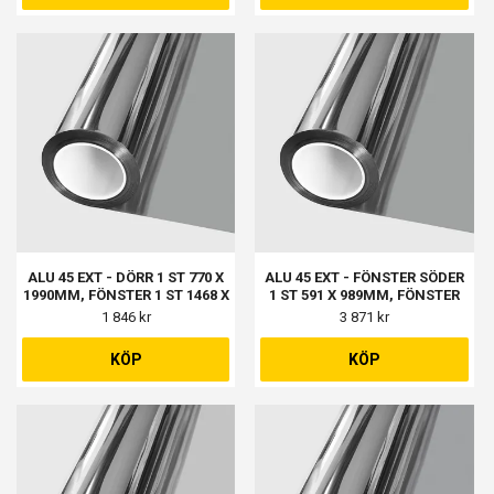
ALU 45 EXT - DÖRR 1 ST 770 X
ALU 45 EXT - FÖNSTER SÖDER
1990MM, FÖNSTER 1 ST 1468 X
1 ST 591 X 989MM, FÖNSTER
1468MM
VÄSTER 3 ST 970 X 1088MM,
1 846 kr
3 871 kr
FÖNSTER VÄSTER 3 ST 970 X
403MM, FÖNSTER NORR 1 ST
KÖP
KÖP
671 X 1068MM,
TVÄTTSTUGAN 1 ST 668 X
471MM