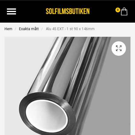
0
Hem
Exakta mått
Alu 45 EXT - 1 st 90 x 146mm