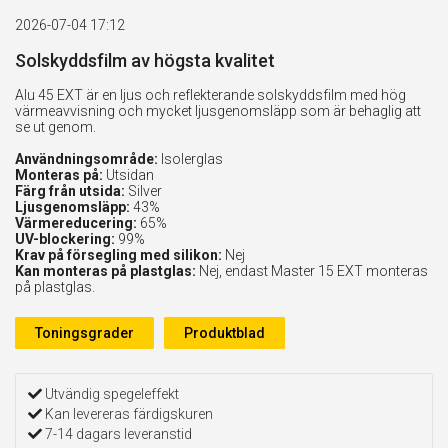
2026-07-04 17:12
Solskyddsfilm av högsta kvalitet
Alu 45 EXT är en ljus och reflekterande solskyddsfilm med hög
värmeavvisning och mycket ljusgenomsläpp som är behaglig att
se ut genom.
Användningsområde:
Isolerglas
Monteras på:
Utsidan
Färg från utsida:
Silver
Ljusgenomsläpp:
43%
Värmereducering:
65%
UV-blockering:
99%
Krav på försegling med silikon:
Nej
Kan monteras på plastglas:
Nej, endast Master 15 EXT monteras
på plastglas.
Toningsgrader
Produktblad
Utvändig spegeleffekt
Kan levereras färdigskuren
7-14 dagars leveranstid