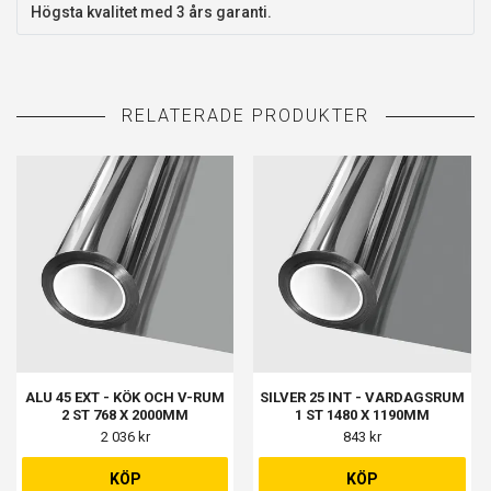
Högsta kvalitet med 3 års garanti.
ALU 45 EXT - KÖK OCH V-RUM
SILVER 25 INT - VARDAGSRUM
2 ST 768 X 2000MM
1 ST 1480 X 1190MM
2 036 kr
843 kr
KÖP
KÖP