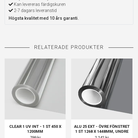
Kan levereras färdigskuren
2-7 dagars leveranstid
Högsta kvalitet med 10 års garanti.
CLEAR 1 UV INT - 1 ST 450 X
ALU 25 EXT - ÖVRE FÖNSTRET
1200MM
1 ST 1268 X 1448MM, UNDRE
FÖNSTER 1 ST 1268 X 638MM,
799 kr
2 242 kr