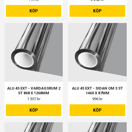
DÖRREN 1 ST 768 X 1898MM
KÖP
KÖP
ALU 45 EXT - VARDAGSRUM 2
ALU 45 EXT - SIDAN OM 3 ST
ST 868 X 1268MM
1460 X 87MM
1 307 kr
996 kr
KÖP
KÖP