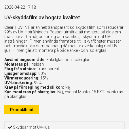
2026-04-22 17:18
UV-skyddsfilm av högsta kvalitet
Clear 1 UV INT är en helt transparent solskyddsfilm som reducerar
99% av UV-instrålningen. Passar utmärkt att montera på glas om
man inte vill ha någon toning och samtidigt skydda mot UV-
instrålningen. Filmen används framförallt till skyltfönster, museér
och i medicinska sammanhang då man är överkänslig mot UV-
ljus. Filmen går att montera på både enkel- och isolerglas.
Användningsområde:
Enkelglas och isolerglas
Monteras på:
Insidan
Färg från utsida:
Transparent
Ljusgenomsläpp:
90%
Värmereducering:
15%
UV-blockering:
99%
Krav på försegling med silikon:
Nej
Kan monteras på plastglas:
Nej, endast Master 15 EXT monteras
på plastglas.
Produktblad
Skyddar mot UV-ljus