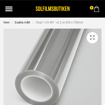
0
Hem
Exakta mått
Clear 1 UV INT - v2 2 st 603 x 700mm