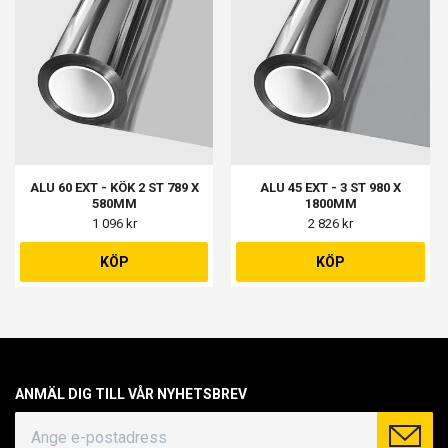
ALU 60 EXT - KÖK 2 ST 789 X
ALU 45 EXT - 3 ST 980 X
580MM
1800MM
1 096 kr
2 826 kr
KÖP
KÖP
ANMÄL DIG TILL VÅR NYHETSBREV