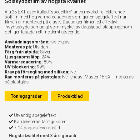
Solskyddsfilm av högsta kvalitet
Alu 25 EXT även kallad ”spegelfilm” är en mycket reflekterande
solfilm med hög värmereducering som ger en spegeleffekt när
filmen är monterad på glaset. Dagtid ger filmen ett effektivt
insynsskydd samtidigt som mycket av dagsljuset släpps igenom
och ger fasaden ett modernt utseende.
Användningsområde:
Isolerglas
Monteras på:
Utsidan
Färg från utsida:
Silver
Ljusgenomsläpp:
24%
Värmereducering:
80%
UV-blockering:
99%
Krav på försegling med silikon:
Nej
Kan monteras på plastglas:
Nej, endast Master 15 EXT monteras
på plastglas.
Toningsgrader
Produktblad
Utvändig spegeleffekt
Kan levereras färdigskuren
7-14 dagars leveranstid
Högsta kvalitet med 3 års garanti.