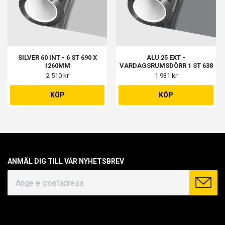
SILVER 60 INT - 6 ST 690 X
ALU 25 EXT -
1260MM
VARDAGSRUMSDÖRR 1 ST 638
X 1058MM,
2 510 kr
1 931 kr
VARDAGSRUMSFÖNSTER 2 ST
1158 X 1258MM
KÖP
KÖP
ANMÄL DIG TILL VÅR NYHETSBREV