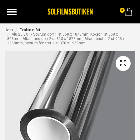
0
Hem
Exakta mått
Alu 25 EXT - Sovrum dörr 1 st 668 x 1873mm, Köket 1 st 868 x
868mm, Altan med dörr 2 st 813 x 1873mm, Altan fönster 2 st 903 x
1968mm, Sovrum fönster 1 st 370 x 1968mm