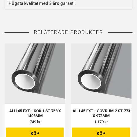
Högsta kvalitet med 3 års garanti.
ALU 45 EXT - KÖK 1 ST 768 X
ALU 45 EXT - SOVRUM 2 ST 773
1408MM
X 973MM
749 kr
1 179 kr
KÖP
KÖP