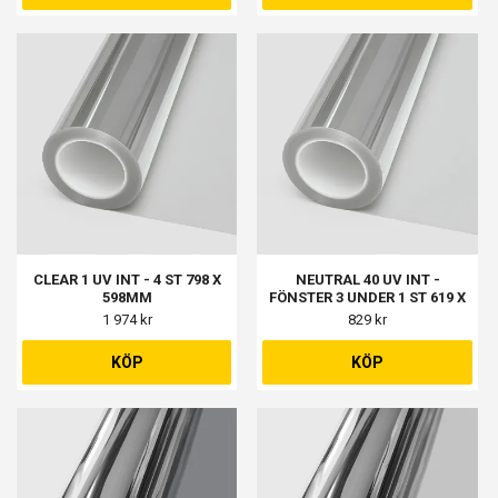
CLEAR 1 UV INT - 4 ST 798 X
NEUTRAL 40 UV INT -
598MM
FÖNSTER 3 UNDER 1 ST 619 X
309MM
1 974 kr
829 kr
KÖP
KÖP