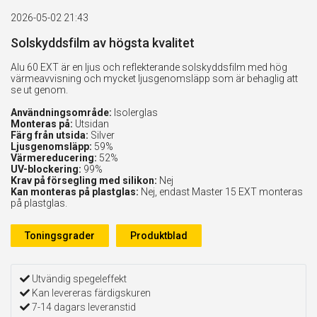
2026-05-02 21:43
Solskyddsfilm av högsta kvalitet
Alu 60 EXT är en ljus och reflekterande solskyddsfilm med hög
värmeavvisning och mycket ljusgenomsläpp som är behaglig att
se ut genom.
Användningsområde:
Isolerglas
Monteras på:
Utsidan
Färg från utsida:
Silver
Ljusgenomsläpp:
59%
Värmereducering:
52%
UV-blockering:
99%
Krav på försegling med silikon:
Nej
Kan monteras på plastglas:
Nej, endast Master 15 EXT monteras
på plastglas.
Toningsgrader
Produktblad
Utvändig spegeleffekt
Kan levereras färdigskuren
7-14 dagars leveranstid