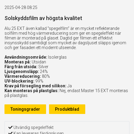
2025-04-28 08:25
Solskyddsfilm av högsta kvalitet
Alu 25 EXT även kallad ”spegelfilm” är en mycket reflekterande
solfilm med hög värmereducering som ger en spegeleffekt när
filmen är monterad på glaset. Dagtid ger filmen ett effektivt
insynsskydd samtidigt som mycket av dagsljuset släpps igenom
och ger fasaden ett modernt utseende.
Användningsområde:
Isolerglas
Monteras på:
Utsidan
Färg från utsida:
Silver
Ljusgenomsläpp:
24%
Värmereducering:
80%
UV-blockering:
99%
Krav på försegling med silikon:
Ja
Kan monteras på plastglas:
Nej, endast Master 15 EXT monteras
på plastglas.
Toningsgrader
Produktblad
Utvändig spegeleffekt
Kan levereras färdigskuren