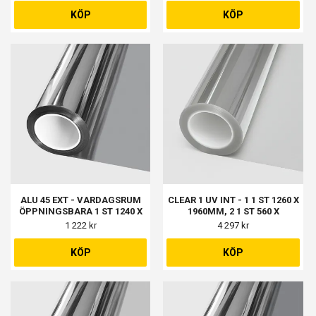
KÖP
KÖP
ALU 45 EXT - VARDAGSRUM
CLEAR 1 UV INT - 1 1 ST 1260 X
ÖPPNINGSBARA 1 ST 1240 X
1960MM, 2 1 ST 560 X
1990MM
1960MM, 3 1 ST 760 X
1 222 kr
4 297 kr
1820MM, 4 1 ST 1160 X
1960MM
KÖP
KÖP