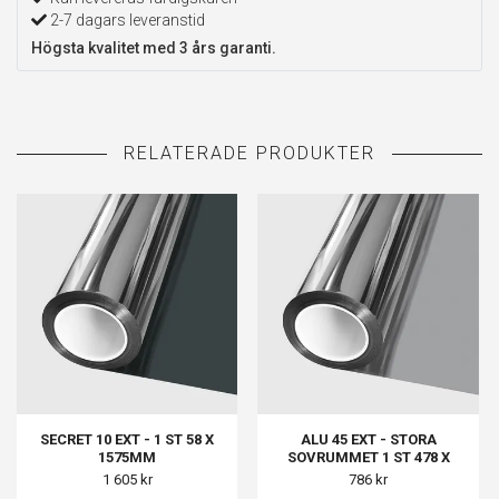
2-7 dagars leveranstid
Högsta kvalitet med 3 års garanti.
SECRET 10 EXT - 1 ST 58 X
ALU 45 EXT - STORA
1575MM
SOVRUMMET 1 ST 478 X
1378MM
1 605 kr
786 kr