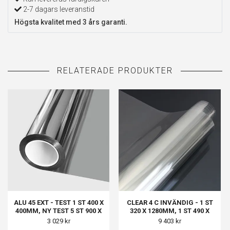
2-7 dagars leveranstid
Högsta kvalitet med 3 års garanti.
ALU 45 EXT - TEST 1 ST 400 X
CLEAR 4 C INVÄNDIG - 1 ST
400MM, NY TEST 5 ST 900 X
320 X 1280MM, 1 ST 490 X
900MM
1180MM, 1 ST 980 X 700MM, 1
3 029 kr
9 403 kr
ST 260 X 1260MM, 1 ST 540 X