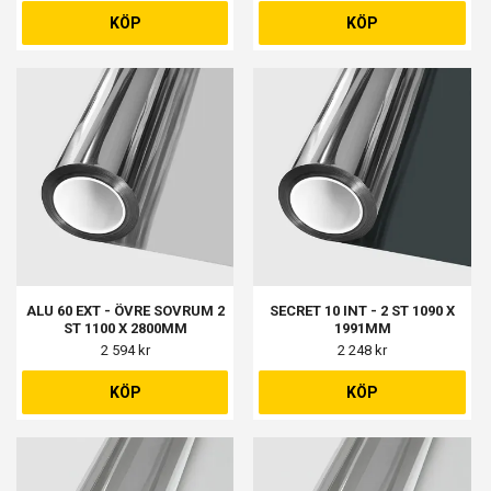
740MM, 1 ST 540 X 1220MM, 1
KÖP
KÖP
ST 990 X 670MM, 2 ST 350 X
1300MM, 1 ST 410 X 1270MM,
1
ALU 60 EXT - ÖVRE SOVRUM 2
SECRET 10 INT - 2 ST 1090 X
ST 1100 X 2800MM
1991MM
2 594 kr
2 248 kr
KÖP
KÖP