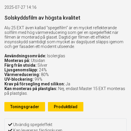
2025-07-27 14:16
Solskyddsfilm av högsta kvalitet
Alu 25 EXT även kallad ”spegelfilm” är en mycket reflekterande
solfilm med hög värmereducering som ger en spegeleffekt när
filmen är monterad på glaset. Dagtid ger filmen ett effektivt
insynsskydd samtidigt som mycket av dagsljuset släpps igenom
och ger fasaden ett modernt utseende.
Användningsområde:
Isolerglas
Monteras på:
Utsidan
Färg från utsida:
Silver
Ljusgenomsläpp:
24%
Värmereducering:
80%
UV-blockering:
99%
Krav på försegling med silikon:
Ja
Kan monteras på plastglas:
Nej, endast Master 15 EXT monteras
på plastglas.
Toningsgrader
Produktblad
Utvändig spegeleffekt
Kan levereras färdigskuren