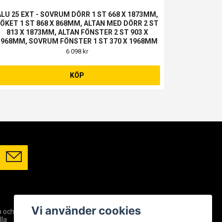
ALU 25 EXT - SOVRUM DÖRR 1 ST 668 X 1873MM,
ÖKET 1 ST 868 X 868MM, ALTAN MED DÖRR 2 ST
813 X 1873MM, ALTAN FÖNSTER 2 ST 903 X
1968MM, SOVRUM FÖNSTER 1 ST 370 X 1968MM
6 098 kr
KÖP
SOCIALA MEDIER
Vi använder cookies
m och
Facebook
lla