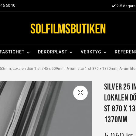
16 50 10
2-5 dagars 
FASTIGHET
DEKORPLAST
VERKTYG
REFEREN
x 553mm, Lokalen dörr 1 st 745 x 509mm, A-rum stor 1 st 870 x 1370mm, A-rum li
Silver 25 I
Lokalen dö
st 870 x 1
1370mm
5 060 kr