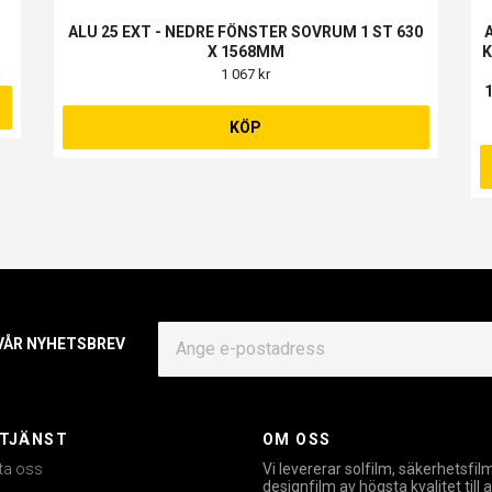
ALU 25 EXT - NEDRE FÖNSTER SOVRUM 1 ST 630
X 1568MM
K
1 067 kr
KÖP
 VÅR NYHETSBREV
TJÄNST
OM OSS
ta oss
Vi levererar solfilm, säkerhetsfil
designfilm av högsta kvalitet till a