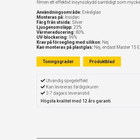
filmen ett effektivt insynsskydd samtidigt som myck
Användningsområde:
Enkelglas
Monteras på:
Insidan
Färg från utsida:
Silver
Ljusgenomsläpp:
23%
Värmereducering:
80%
UV-blockering:
99%
Krav på försegling med silikon:
Nej
Kan monteras på plastglas:
Nej, endast Master 15 
Toningsgrader
Produktblad
Utvändig spegeleffekt
Kan levereras färdigskuren
2-7 dagars leveranstid
Högsta kvalitet med 12 års garanti.