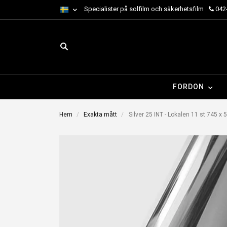
Specialister på solfilm och säkerhetsfilm
042-
FORDON
Hem
Exakta mått
Silver 25 INT - Lokalen 11 st 745 