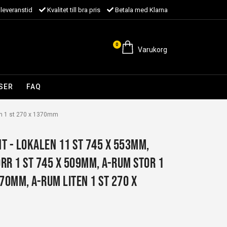
leveranstid
Kvalitet till bra pris
Betala med Klarna
0
Varukorg
SER
FAQ
ten 1 st 270 x 1370mm
NT - Lokalen 11 st 745 x 553mm,
rr 1 st 745 x 509mm, A-rum stor 1
370mm, A-rum liten 1 st 270 x