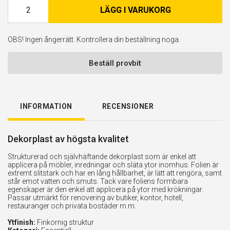
LÄGG I VARUKORG
OBS! Ingen ångerrätt. Kontrollera din beställning noga.
Beställ provbit
INFORMATION
RECENSIONER
Dekorplast av högsta kvalitet
Strukturerad och självhäftande dekorplast som är enkel att
applicera på möbler, inredningar och släta ytor inomhus. Folien är
extremt slitstark och har en lång hållbarhet, är lätt att rengöra, samt
står emot vatten och smuts. Tack vare foliens formbara
egenskaper är den enkel att applicera på ytor med krökningar.
Passar utmärkt för renovering av butiker, kontor, hotell,
restauranger och privata bostäder m.m.
Ytfinish:
Finkornig struktur