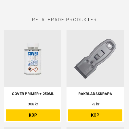
COVER PRIMER + 250ML
RAKBLADSSKRAPA
308 kr
73 kr
KÖP
KÖP