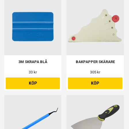
3M SKRAPA BLÅ
BAKPAPPER SKÄRARE
33 kr
305 kr
KÖP
KÖP