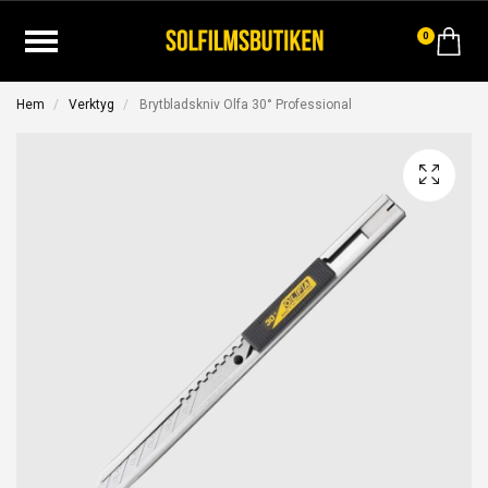
0
Hem
Verktyg
Brytbladskniv Olfa 30° Professional