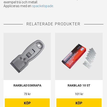
exempel trä och metall.
Appliceras med en
spackelspade
.
RAKBLADSSKRAPA
RAKBLAD 10 ST
73 kr
101 kr
KÖP
KÖP