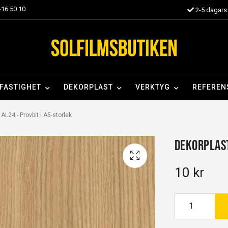
16 50 10
2-5 dagars 
FASTIGHET
DEKORPLAST
VERKTYG
REFEREN
AL24 - Provbit i A5-storlek
Dekorplast
10 kr