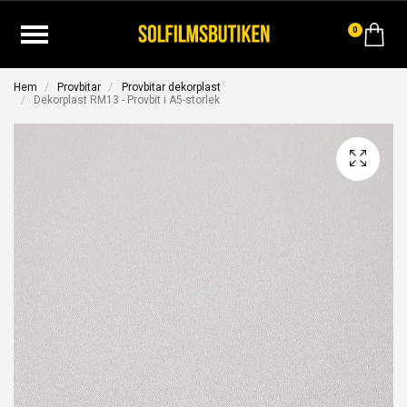
0
Hem
Provbitar
Provbitar dekorplast
Dekorplast RM13 - Provbit i A5-storlek