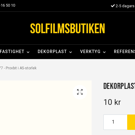
16 50 10
2-5 dagars 
FASTIGHET
DEKORPLAST
VERKTYG
REFEREN
 - Provbit i A5-storlek
Dekorplast
10 kr