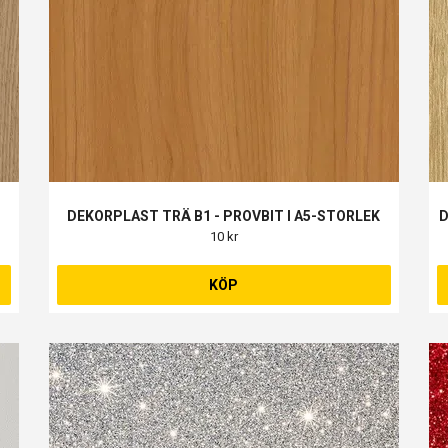
K
DEKORPLAST TRÄ B1 - PROVBIT I A5-STORLEK
D
10 kr
KÖP