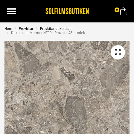
0
Hem
Provbitar
Provbitar dekorplast
Dekorplast Marmor NF99 - Provbit i A5-storlek