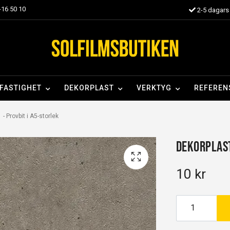
16 50 10
2-5 dagars 
FASTIGHET
DEKORPLAST
VERKTYG
REFEREN
- Provbit i A5-storlek
Dekorplast
10 kr