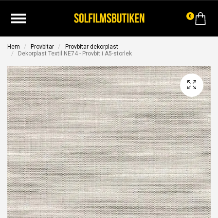
0
Hem
Provbitar
Provbitar dekorplast
Dekorplast Textil NE74 - Provbit i A5-storlek