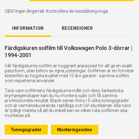
OBS! Ingen ångerrätt. Kontrollera din beställning noga.
INFORMATION
RECENSIONER
Färdigskuren solfilm till Volkswagen Polo 3-dörrar |
1994-2001
Vår färdigskurna solfilm är noggrant anpassad för att ge en exakt
passform, utan behov av egna justeringar. Solfilmen är en formbar
klisterfilm av högsta kvalitet med 15 års garanti - samma solfilm
som experterna använder.
Tack vare solfilmens färdigskurna mått och dess fantastiska
krympegenskaper kan du nu montera själv och få samma
professionella resultat. Black-serien finns i 5 olika toningsgrader
och är värmereducerande, reptåliga och UV-skyddande. Alla rutor
är tydligt märkta så att du enkelt kan se vilken ruta solfilmen ska
monteras på.
Toningsgrader
Monteringsvideo