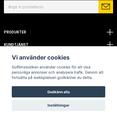
PRODUKTER
KUNDTJÄNST
Vi använder cookies
OM OSS
Solfilmsbutiken använder cookies för att visa
SOCIALA MEDIER
personliga annonser och analysera trafik. Genom att
fortsätta på webbplatsen godkänner du detta.
Godkänn alla
© Copyright 2026 Solfilmsbutiken. All rights reserved.
Inställningar