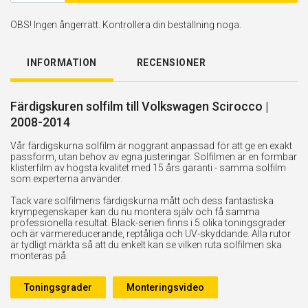
OBS! Ingen ångerrätt. Kontrollera din beställning noga.
INFORMATION
RECENSIONER
Färdigskuren solfilm till Volkswagen Scirocco |
2008-2014
Vår färdigskurna solfilm är noggrant anpassad för att ge en exakt
passform, utan behov av egna justeringar. Solfilmen är en formbar
klisterfilm av högsta kvalitet med 15 års garanti - samma solfilm
som experterna använder.
Tack vare solfilmens färdigskurna mått och dess fantastiska
krympegenskaper kan du nu montera själv och få samma
professionella resultat. Black-serien finns i 5 olika toningsgrader
och är värmereducerande, reptåliga och UV-skyddande. Alla rutor
är tydligt märkta så att du enkelt kan se vilken ruta solfilmen ska
monteras på.
Toningsgrader
Monteringsvideo