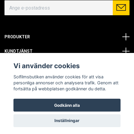
PRODUKTER
KUNDTJÄNST
Vi använder cookies
OM OSS
Solfilmsbutiken använder cookies för att visa
SOCIALA MEDIER
personliga annonser och analysera trafik. Genom att
fortsätta på webbplatsen godkänner du detta.
Godkänn alla
© Copyright 2026 Solfilmsbutiken. All rights reserved.
Inställningar