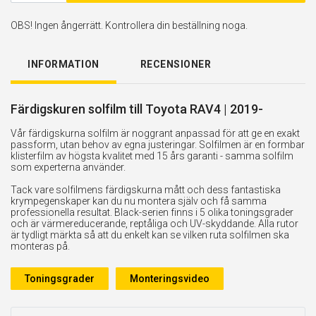
OBS! Ingen ångerrätt. Kontrollera din beställning noga.
INFORMATION
RECENSIONER
Färdigskuren solfilm till Toyota RAV4 | 2019-
Vår färdigskurna solfilm är noggrant anpassad för att ge en exakt
passform, utan behov av egna justeringar. Solfilmen är en formbar
klisterfilm av högsta kvalitet med 15 års garanti - samma solfilm
som experterna använder.
Tack vare solfilmens färdigskurna mått och dess fantastiska
krympegenskaper kan du nu montera själv och få samma
professionella resultat. Black-serien finns i 5 olika toningsgrader
och är värmereducerande, reptåliga och UV-skyddande. Alla rutor
är tydligt märkta så att du enkelt kan se vilken ruta solfilmen ska
monteras på.
Toningsgrader
Monteringsvideo