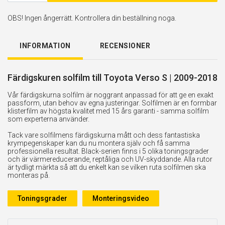
OBS! Ingen ångerrätt. Kontrollera din beställning noga.
INFORMATION
RECENSIONER
Färdigskuren solfilm till Toyota Verso S | 2009-2018
Vår färdigskurna solfilm är noggrant anpassad för att ge en exakt
passform, utan behov av egna justeringar. Solfilmen är en formbar
klisterfilm av högsta kvalitet med 15 års garanti - samma solfilm
som experterna använder.
Tack vare solfilmens färdigskurna mått och dess fantastiska
krympegenskaper kan du nu montera själv och få samma
professionella resultat. Black-serien finns i 5 olika toningsgrader
och är värmereducerande, reptåliga och UV-skyddande. Alla rutor
är tydligt märkta så att du enkelt kan se vilken ruta solfilmen ska
monteras på.
Toningsgrader
Monteringsvideo