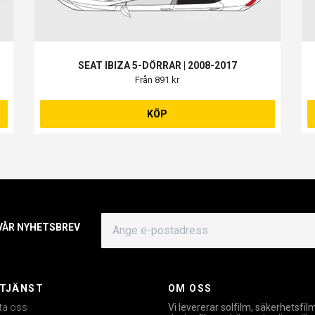
SEAT IBIZA 5-DÖRRAR | 2008-2017
Från 891 kr
KÖP
 VÅR NYHETSBREV
TJÄNST
OM OSS
ta oss
Vi levererar solfilm, säkerhetsfil