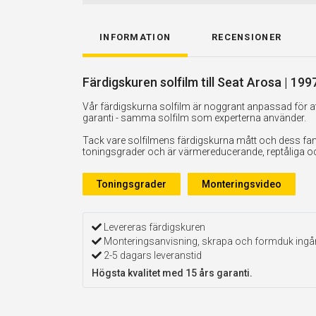
INFORMATION
RECENSIONER
Färdigskuren solfilm till Seat Arosa | 19
Vår färdigskurna solfilm är noggrant anpassad för att
garanti - samma solfilm som experterna använder.
Tack vare solfilmens färdigskurna mått och dess fan
toningsgrader och är värmereducerande, reptåliga och 
Toningsgrader
Monteringsvideo
Levereras färdigskuren
Monteringsanvisning, skrapa och formduk ingå
2-5 dagars leveranstid
Högsta kvalitet med 15 års garanti.