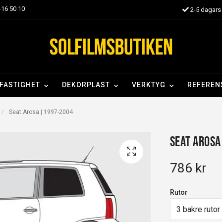
16 50 10
2-5 dagars 
FASTIGHET
DEKORPLAST
VERKTYG
REFEREN
Seat Arosa | 1997-2004
Seat Arosa
786 kr
Rutor
3 bakre rutor