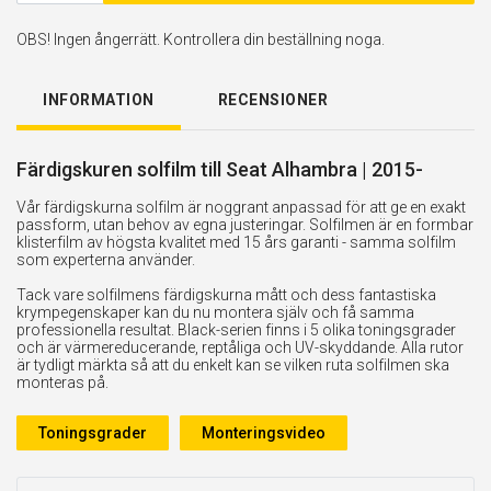
OBS! Ingen ångerrätt. Kontrollera din beställning noga.
INFORMATION
RECENSIONER
Färdigskuren solfilm till Seat Alhambra | 2015-
Vår färdigskurna solfilm är noggrant anpassad för att ge en exakt
passform, utan behov av egna justeringar. Solfilmen är en formbar
klisterfilm av högsta kvalitet med 15 års garanti - samma solfilm
som experterna använder.
Tack vare solfilmens färdigskurna mått och dess fantastiska
krympegenskaper kan du nu montera själv och få samma
professionella resultat. Black-serien finns i 5 olika toningsgrader
och är värmereducerande, reptåliga och UV-skyddande. Alla rutor
är tydligt märkta så att du enkelt kan se vilken ruta solfilmen ska
monteras på.
Toningsgrader
Monteringsvideo