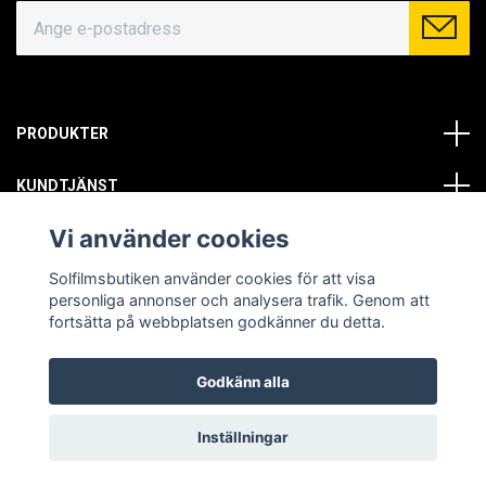
PRODUKTER
KUNDTJÄNST
Vi använder cookies
OM OSS
Solfilmsbutiken använder cookies för att visa
SOCIALA MEDIER
personliga annonser och analysera trafik. Genom att
fortsätta på webbplatsen godkänner du detta.
Godkänn alla
© Copyright 2026 Solfilmsbutiken. All rights reserved.
Inställningar