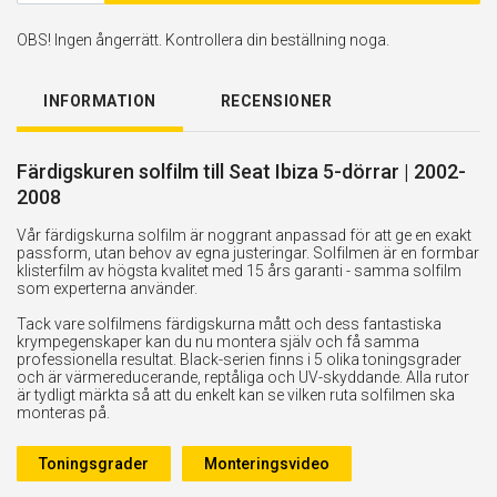
OBS! Ingen ångerrätt. Kontrollera din beställning noga.
INFORMATION
RECENSIONER
Färdigskuren solfilm till Seat Ibiza 5-dörrar | 2002-
2008
Vår färdigskurna solfilm är noggrant anpassad för att ge en exakt
passform, utan behov av egna justeringar. Solfilmen är en formbar
klisterfilm av högsta kvalitet med 15 års garanti - samma solfilm
som experterna använder.
Tack vare solfilmens färdigskurna mått och dess fantastiska
krympegenskaper kan du nu montera själv och få samma
professionella resultat. Black-serien finns i 5 olika toningsgrader
och är värmereducerande, reptåliga och UV-skyddande. Alla rutor
är tydligt märkta så att du enkelt kan se vilken ruta solfilmen ska
monteras på.
Toningsgrader
Monteringsvideo