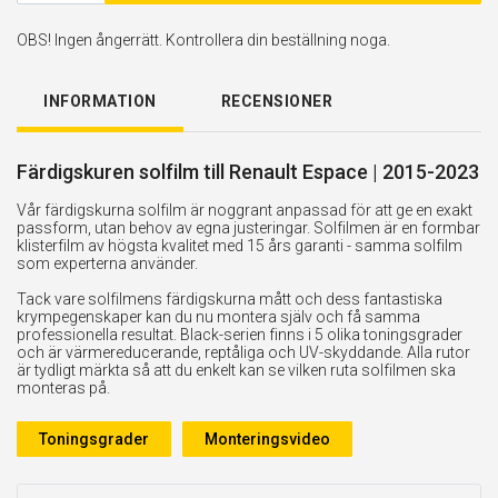
OBS! Ingen ångerrätt. Kontrollera din beställning noga.
INFORMATION
RECENSIONER
Färdigskuren solfilm till Renault Espace | 2015-2023
Vår färdigskurna solfilm är noggrant anpassad för att ge en exakt
passform, utan behov av egna justeringar. Solfilmen är en formbar
klisterfilm av högsta kvalitet med 15 års garanti - samma solfilm
som experterna använder.
Tack vare solfilmens färdigskurna mått och dess fantastiska
krympegenskaper kan du nu montera själv och få samma
professionella resultat. Black-serien finns i 5 olika toningsgrader
och är värmereducerande, reptåliga och UV-skyddande. Alla rutor
är tydligt märkta så att du enkelt kan se vilken ruta solfilmen ska
monteras på.
Toningsgrader
Monteringsvideo