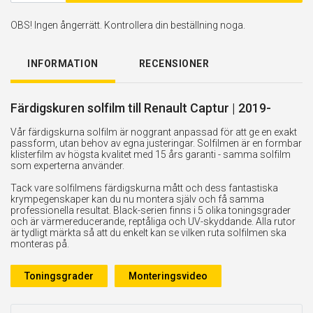
OBS! Ingen ångerrätt. Kontrollera din beställning noga.
INFORMATION
RECENSIONER
Färdigskuren solfilm till Renault Captur | 2019-
Vår färdigskurna solfilm är noggrant anpassad för att ge en exakt
passform, utan behov av egna justeringar. Solfilmen är en formbar
klisterfilm av högsta kvalitet med 15 års garanti - samma solfilm
som experterna använder.
Tack vare solfilmens färdigskurna mått och dess fantastiska
krympegenskaper kan du nu montera själv och få samma
professionella resultat. Black-serien finns i 5 olika toningsgrader
och är värmereducerande, reptåliga och UV-skyddande. Alla rutor
är tydligt märkta så att du enkelt kan se vilken ruta solfilmen ska
monteras på.
Toningsgrader
Monteringsvideo