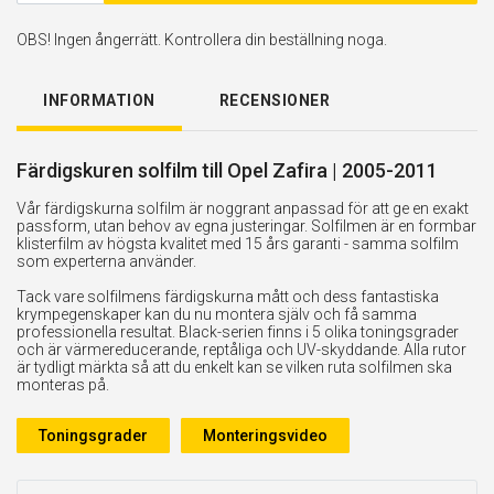
OBS! Ingen ångerrätt. Kontrollera din beställning noga.
INFORMATION
RECENSIONER
Färdigskuren solfilm till Opel Zafira | 2005-2011
Vår färdigskurna solfilm är noggrant anpassad för att ge en exakt
passform, utan behov av egna justeringar. Solfilmen är en formbar
klisterfilm av högsta kvalitet med 15 års garanti - samma solfilm
som experterna använder.
Tack vare solfilmens färdigskurna mått och dess fantastiska
krympegenskaper kan du nu montera själv och få samma
professionella resultat. Black-serien finns i 5 olika toningsgrader
och är värmereducerande, reptåliga och UV-skyddande. Alla rutor
är tydligt märkta så att du enkelt kan se vilken ruta solfilmen ska
monteras på.
Toningsgrader
Monteringsvideo